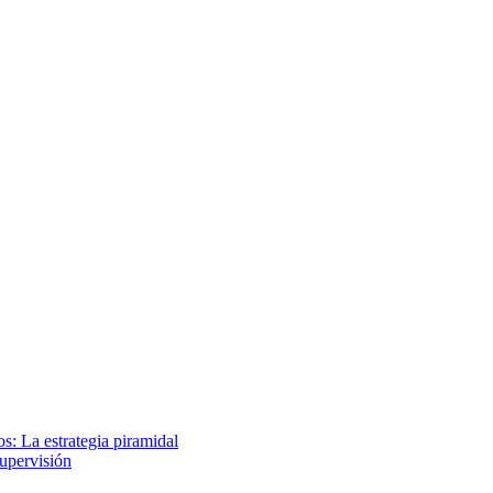
s: La estrategia piramidal
supervisión