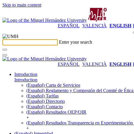
Skip to main content
ESPAÑOL
VALENCIÀ
ENGLISH
Enter your search
ESPAÑOL
VALENCIÀ
ENGLISH
Introduction
Introduction
(Español) Carta de Servicios
(Español) Reglamento y Composión del Comité de Ética e
(Español) Tarifas
(Español) Directorio
(Español) Contacto
(Español) Resultados OEP/OIR
+
(Español) Resultados Transparencia en Experimentación
+
(Español) Integridad