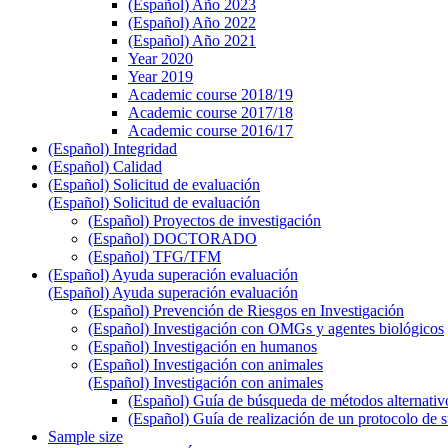
(Español) Año 2023
(Español) Año 2022
(Español) Año 2021
Year 2020
Year 2019
Academic course 2018/19
Academic course 2017/18
Academic course 2016/17
(Español) Integridad
(Español) Calidad
(Español) Solicitud de evaluación
(Español) Solicitud de evaluación
(Español) Proyectos de investigación
(Español) DOCTORADO
(Español) TFG/TFM
(Español) Ayuda superación evaluación
(Español) Ayuda superación evaluación
(Español) Prevención de Riesgos en Investigación
(Español) Investigación con OMGs y agentes biológicos
(Español) Investigación en humanos
(Español) Investigación con animales
(Español) Investigación con animales
(Español) Guía de búsqueda de métodos alternativo
(Español) Guía de realización de un protocolo de 
Sample size