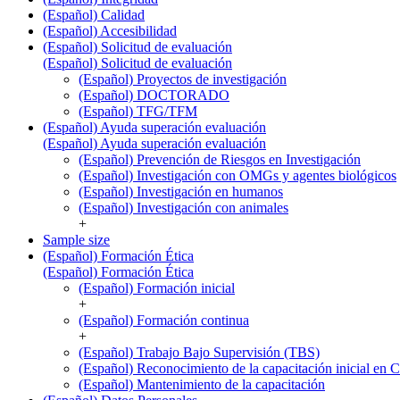
(Español) Calidad
(Español) Accesibilidad
(Español) Solicitud de evaluación
(Español) Solicitud de evaluación
(Español) Proyectos de investigación
(Español) DOCTORADO
(Español) TFG/TFM
(Español) Ayuda superación evaluación
(Español) Ayuda superación evaluación
(Español) Prevención de Riesgos en Investigación
(Español) Investigación con OMGs y agentes biológicos
(Español) Investigación en humanos
(Español) Investigación con animales
+
Sample size
(Español) Formación Ética
(Español) Formación Ética
(Español) Formación inicial
+
(Español) Formación continua
+
(Español) Trabajo Bajo Supervisión (TBS)
(Español) Reconocimiento de la capacitación inicial en C
(Español) Mantenimiento de la capacitación