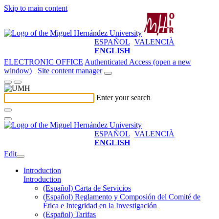
Skip to main content
ESPAÑOL
VALENCIÀ
ENGLISH
ELECTRONIC OFFICE
Authenticated Access (open a new
window)
Site content manager
Enter your search
ESPAÑOL
VALENCIÀ
ENGLISH
Edit
Introduction
Introduction
(Español) Carta de Servicios
(Español) Reglamento y Composión del Comité de
Ética e Integridad en la Investigación
(Español) Tarifas