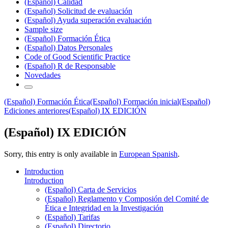
(Español) Calidad
(Español) Solicitud de evaluación
(Español) Ayuda superación evaluación
Sample size
(Español) Formación Ética
(Español) Datos Personales
Code of Good Scientific Practice
(Español) R de Responsable
Novedades
(Español) Formación Ética
(Español) Formación inicial
(Español)
Ediciones anteriores
(Español) IX EDICIÓN
(Español) IX EDICIÓN
Sorry, this entry is only available in
European Spanish
.
Introduction
Introduction
(Español) Carta de Servicios
(Español) Reglamento y Composión del Comité de
Ética e Integridad en la Investigación
(Español) Tarifas
(Español) Directorio