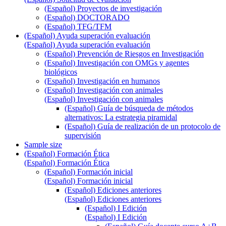
(Español) Proyectos de investigación
(Español) DOCTORADO
(Español) TFG/TFM
(Español) Ayuda superación evaluación
(Español) Ayuda superación evaluación
(Español) Prevención de Riesgos en Investigación
(Español) Investigación con OMGs y agentes
biológicos
(Español) Investigación en humanos
(Español) Investigación con animales
(Español) Investigación con animales
(Español) Guía de búsqueda de métodos
alternativos: La estrategia piramidal
(Español) Guía de realización de un protocolo de
supervisión
Sample size
(Español) Formación Ética
(Español) Formación Ética
(Español) Formación inicial
(Español) Formación inicial
(Español) Ediciones anteriores
(Español) Ediciones anteriores
(Español) I Edición
(Español) I Edición