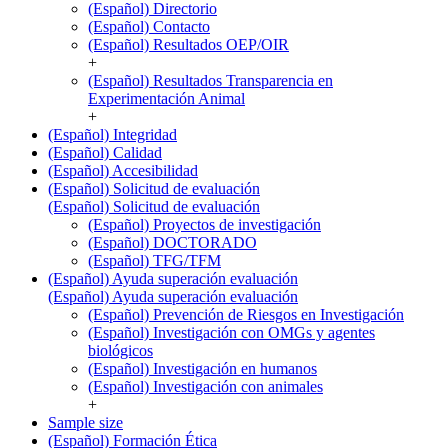
(Español) Directorio
(Español) Contacto
(Español) Resultados OEP/OIR
+
(Español) Resultados Transparencia en
Experimentación Animal
+
(Español) Integridad
(Español) Calidad
(Español) Accesibilidad
(Español) Solicitud de evaluación
(Español) Solicitud de evaluación
(Español) Proyectos de investigación
(Español) DOCTORADO
(Español) TFG/TFM
(Español) Ayuda superación evaluación
(Español) Ayuda superación evaluación
(Español) Prevención de Riesgos en Investigación
(Español) Investigación con OMGs y agentes
biológicos
(Español) Investigación en humanos
(Español) Investigación con animales
+
Sample size
(Español) Formación Ética