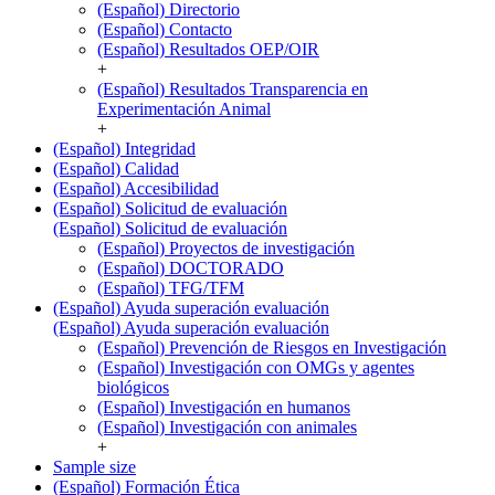
(Español) Directorio
(Español) Contacto
(Español) Resultados OEP/OIR
+
(Español) Resultados Transparencia en
Experimentación Animal
+
(Español) Integridad
(Español) Calidad
(Español) Accesibilidad
(Español) Solicitud de evaluación
(Español) Solicitud de evaluación
(Español) Proyectos de investigación
(Español) DOCTORADO
(Español) TFG/TFM
(Español) Ayuda superación evaluación
(Español) Ayuda superación evaluación
(Español) Prevención de Riesgos en Investigación
(Español) Investigación con OMGs y agentes
biológicos
(Español) Investigación en humanos
(Español) Investigación con animales
+
Sample size
(Español) Formación Ética