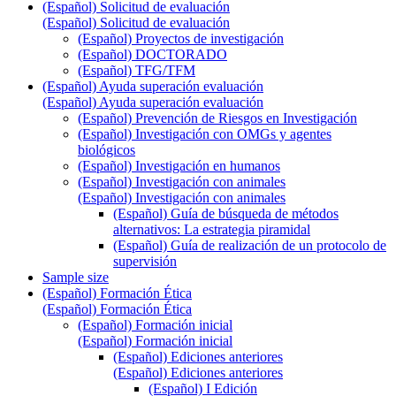
(Español) Solicitud de evaluación
(Español) Solicitud de evaluación
(Español) Proyectos de investigación
(Español) DOCTORADO
(Español) TFG/TFM
(Español) Ayuda superación evaluación
(Español) Ayuda superación evaluación
(Español) Prevención de Riesgos en Investigación
(Español) Investigación con OMGs y agentes
biológicos
(Español) Investigación en humanos
(Español) Investigación con animales
(Español) Investigación con animales
(Español) Guía de búsqueda de métodos
alternativos: La estrategia piramidal
(Español) Guía de realización de un protocolo de
supervisión
Sample size
(Español) Formación Ética
(Español) Formación Ética
(Español) Formación inicial
(Español) Formación inicial
(Español) Ediciones anteriores
(Español) Ediciones anteriores
(Español) I Edición