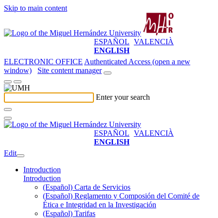
Skip to main content
ESPAÑOL
VALENCIÀ
ENGLISH
ELECTRONIC OFFICE
Authenticated Access (open a new
window)
Site content manager
Enter your search
ESPAÑOL
VALENCIÀ
ENGLISH
Edit
Introduction
Introduction
(Español) Carta de Servicios
(Español) Reglamento y Composión del Comité de
Ética e Integridad en la Investigación
(Español) Tarifas