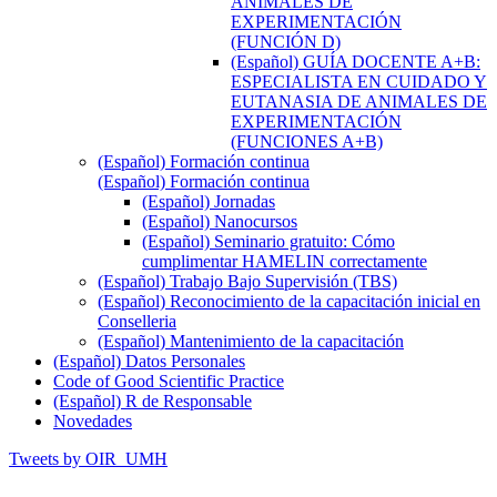
ANIMALES DE
EXPERIMENTACIÓN
(FUNCIÓN D)
(Español) GUÍA DOCENTE A+B:
ESPECIALISTA EN CUIDADO Y
EUTANASIA DE ANIMALES DE
EXPERIMENTACIÓN
(FUNCIONES A+B)
(Español) Formación continua
(Español) Formación continua
(Español) Jornadas
(Español) Nanocursos
(Español) Seminario gratuito: Cómo
cumplimentar HAMELIN correctamente
(Español) Trabajo Bajo Supervisión (TBS)
(Español) Reconocimiento de la capacitación inicial en
Conselleria
(Español) Mantenimiento de la capacitación
(Español) Datos Personales
Code of Good Scientific Practice
(Español) R de Responsable
Novedades
Tweets by OIR_UMH