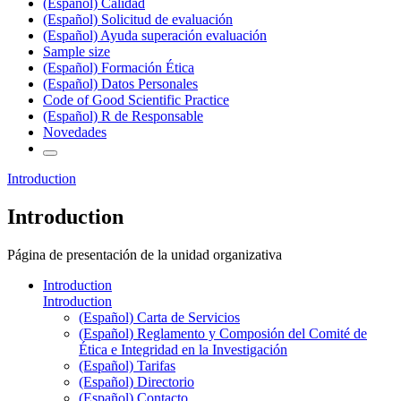
(Español) Calidad
(Español) Solicitud de evaluación
(Español) Ayuda superación evaluación
Sample size
(Español) Formación Ética
(Español) Datos Personales
Code of Good Scientific Practice
(Español) R de Responsable
Novedades
Introduction
Introduction
Página de presentación de la unidad organizativa
Introduction
Introduction
(Español) Carta de Servicios
(Español) Reglamento y Composión del Comité de
Ética e Integridad en la Investigación
(Español) Tarifas
(Español) Directorio
(Español) Contacto