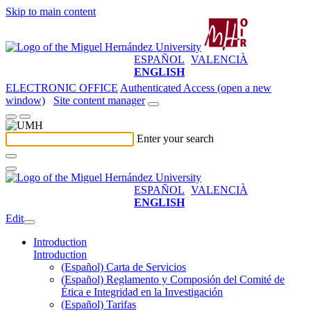
Skip to main content
ESPAÑOL
VALENCIÀ
ENGLISH
ELECTRONIC OFFICE
Authenticated Access (open a new
window)
Site content manager
Enter your search
ESPAÑOL
VALENCIÀ
ENGLISH
Edit
Introduction
Introduction
(Español) Carta de Servicios
(Español) Reglamento y Composión del Comité de
Ética e Integridad en la Investigación
(Español) Tarifas