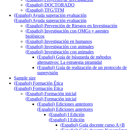
(Español) DOCTORADO
(Español) TFG/TFM
(Español) Ayuda superación evaluación
(Español) Ayuda superación evaluación
(Español) Prevención de Riesgos en Investigación
(Español) Investigación con OMGs y agentes
biológicos
(Español) Investigación en humanos
(Español) Investigación con animales
(Español) Investigación con animales
(Español) Guía de búsqueda de métodos
alternativos: La estrategia piramidal
(Español) Guía de realización de un protocolo de
supervisión
Sample size
(Español) Formación Ética
(Español) Formación Ética
(Español) Formación inicial
(Español) Formación inicial
(Español) Ediciones anteriores
(Español) Ediciones anteriores
(Español) I Edición
(Español) I Edición
(Español) Guía docente curso A+B