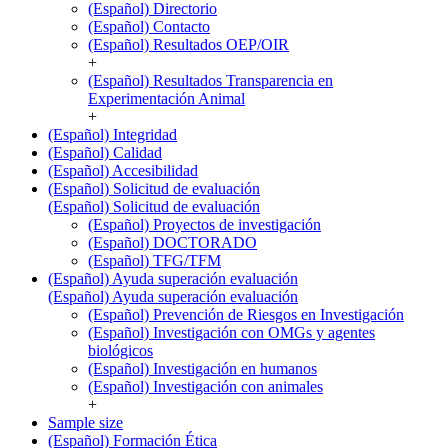
(Español) Directorio
(Español) Contacto
(Español) Resultados OEP/OIR
+
(Español) Resultados Transparencia en
Experimentación Animal
+
(Español) Integridad
(Español) Calidad
(Español) Accesibilidad
(Español) Solicitud de evaluación
(Español) Solicitud de evaluación
(Español) Proyectos de investigación
(Español) DOCTORADO
(Español) TFG/TFM
(Español) Ayuda superación evaluación
(Español) Ayuda superación evaluación
(Español) Prevención de Riesgos en Investigación
(Español) Investigación con OMGs y agentes
biológicos
(Español) Investigación en humanos
(Español) Investigación con animales
+
Sample size
(Español) Formación Ética