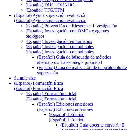
(Español) DOCTORADO
(Español) TFG/TFM
(Español) Ayuda superación evaluación
(Español) Ayuda superación evaluación
(Español) Prevención de Riesgos en Investigación
(Español) Investigación con OMGs y agentes
biológicos
(Español) Investigación en humanos
(Español) Investigación con animales
(Español) Investigación con animales
(Español) Guía de búsqueda de métodos
alternativos: La estrategia piramidal
(Español) Guía de realización de un protocolo de
supervisión
Sample size
(Español) Formación Ética
(Español) Formación Ética
(Español) Formación inicial
(Español) Formación inicial
(Español) Ediciones anteriores
(Español) Ediciones anteriores
(Español) I Edición
(Español) I Edición
(Español) Guía docente curso A+B