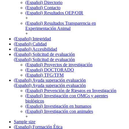
(Español) Directorio
(Español) Contacto
(Español) Resultados OEP/OIR
+
(Español) Resultados Transparencia en
Experimentación Animal
+
(Español) Integridad
(Español) Calidad
(Español) Accesibilidad
(Español) Solicitud de evaluación
(Español) Solicitud de evaluación
(Español) Proyectos de investigación
(Español) DOCTORADO
(Español) TFG/TFM
(Español) Ayuda superación evaluación
(Español) Ayuda superación evaluación
(Español) Prevención de Riesgos en Investigación
(Español) Investigación con OMGs y agentes
biológicos
(Español) Investigación en humanos
(Español) Investigación con animales
+
Sample size
(Español) Formación Ética