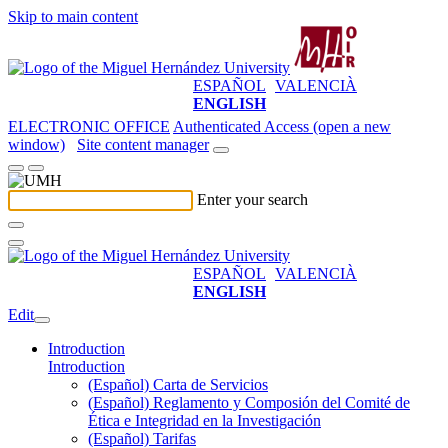
Skip to main content
ESPAÑOL
VALENCIÀ
ENGLISH
ELECTRONIC OFFICE
Authenticated Access (open a new
window)
Site content manager
Enter your search
ESPAÑOL
VALENCIÀ
ENGLISH
Edit
Introduction
Introduction
(Español) Carta de Servicios
(Español) Reglamento y Composión del Comité de
Ética e Integridad en la Investigación
(Español) Tarifas