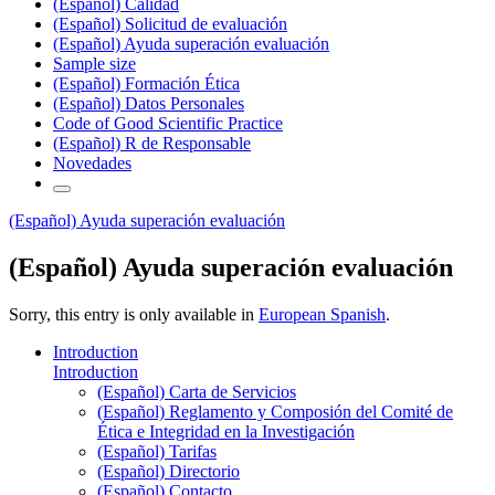
(Español) Calidad
(Español) Solicitud de evaluación
(Español) Ayuda superación evaluación
Sample size
(Español) Formación Ética
(Español) Datos Personales
Code of Good Scientific Practice
(Español) R de Responsable
Novedades
(Español) Ayuda superación evaluación
(Español) Ayuda superación evaluación
Sorry, this entry is only available in
European Spanish
.
Introduction
Introduction
(Español) Carta de Servicios
(Español) Reglamento y Composión del Comité de
Ética e Integridad en la Investigación
(Español) Tarifas
(Español) Directorio
(Español) Contacto